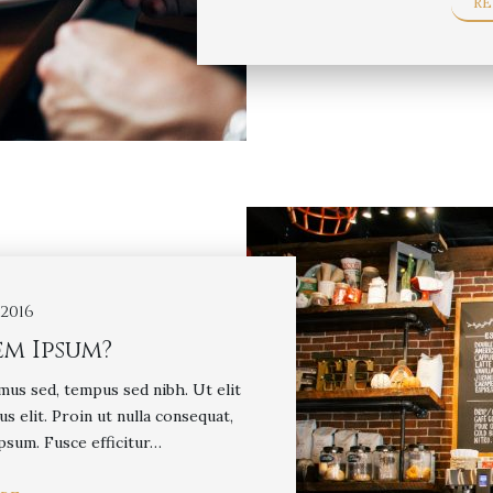
R
2016
em Ipsum?
mus sed, tempus sed nibh. Ut elit
us elit. Proin ut nulla consequat,
psum. Fusce efficitur…