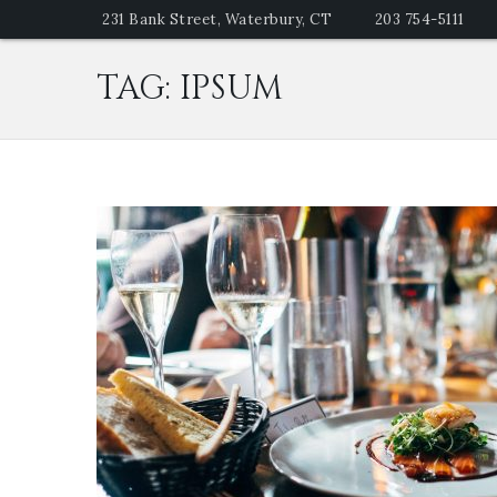
231 Bank Street, Waterbury, CT
203 754-5111
TAG:
IPSUM